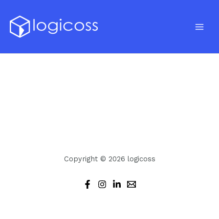
跳
至
内
Main
容
Men
Copyright © 2026 logicoss