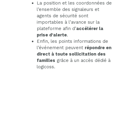
La position et les coordonnées de
l’ensemble des signaleurs et
agents de sécurité sont
importables à l’avance sur la
plateforme afin d’
accélérer la
prise d’alerte
.
Enfin, les points informations de
l’événement peuvent
répondre en
direct à toute sollicitation des
familles
grâce à un accès dédié à
logicoss.
Les 4 versions de logicoss proposent une fiche bilan pour vos DPS.
Il existe une version peu importe l’envergure de votre DPS.
L’application est simple donc sa prise en main est facile. Elle permet une prise en main rapide. La plupart des utilisateurs se servent de l’application moins de 2 jours par an. Elle existe sous plusieurs formes. Ces différentes formes s’adaptent à des besoin différents. Les versions s’adaptent aux petits DPS. Ces versions s’adaptent aussi aux plus grands DPS. Les secours ont accès aux
antécédents des patients sous CARE.
Les secours ont accès aux prises en charges antérieurs. Les équipes peuvent localier les moyens d’interventions en PREMIUM. Le point d’informations a accès aux infos et donc renseigne les familles. Les secours impriment le rapport d’activité facilement donc on observe un gain d’efficacité. La main courante rassemble toutes les interventions et est horodatée. Le soignant remplit sa fiche bilan en