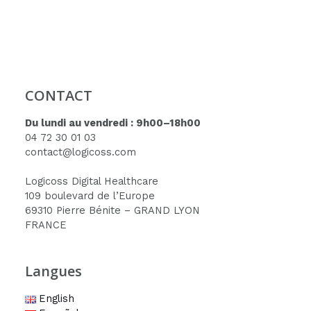
7 clics pour les cas les plus simples donc il est efficace. L’application mobile verra le jour dans le second trimestre de 2022.
80% du personnel soignant se connecte à logicoss moins de deux jours par an
Fiche bilan
Fiche bilan
CONTACT
Du lundi au vendredi : 9h00–18h00
04 72 30 01 03
contact@logicoss.com
Logicoss Digital Healthcare
109 boulevard de l’Europe
69310 Pierre Bénite – GRAND LYON
FRANCE
Langues
English