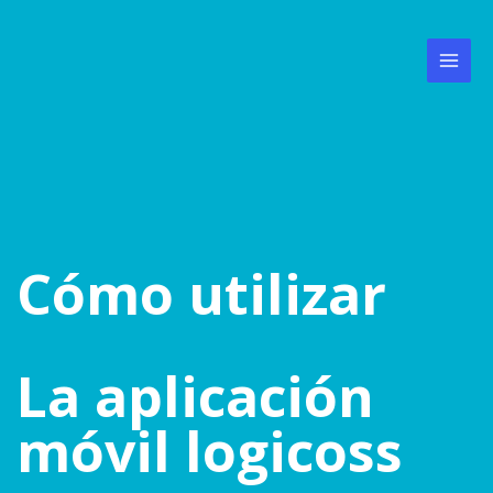
Ir
al
contenido
Main
Men
Cómo utilizar
L
a aplicación
móvil logicoss