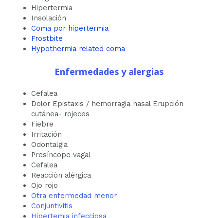
Hipertermia
Insolación
Coma por hipertermia
Frostbite
Hypothermia related coma
Enfermedades y alergias
Cefalea
Dolor Epistaxis / hemorragia nasal Erupción
cutánea- rojeces
Fiebre
Irritación
Odontalgia
Presíncope vagal
Cefalea
Reacción alérgica
Ojo rojo
Otra enfermedad menor
Conjuntivitis
Hipertemia infecciosa