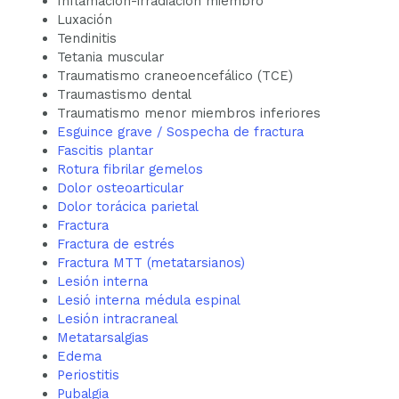
Inflamación-irradiación miembro
Luxación
Tendinitis
Tetania muscular
Traumatismo craneoencefálico (TCE)
Traumastismo dental
Traumatismo menor miembros inferiores
Esguince grave / Sospecha de fractura
Fascitis plantar
Rotura fibrilar gemelos
Dolor osteoarticular
Dolor torácica parietal
Fractura
Fractura de estrés
Fractura MTT (metatarsianos)
Lesión interna
Lesió interna médula espinal
Lesión intracraneal
Metatarsalgias
Edema
Periostitis
Pubalgia