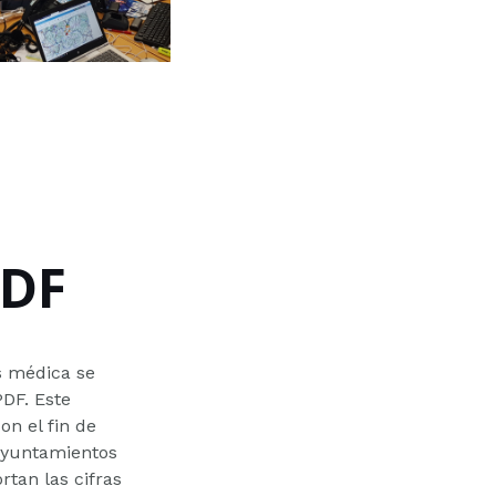
PDF
as médica se
PDF. Este
n el fin de
 ayuntamientos
rtan las cifras