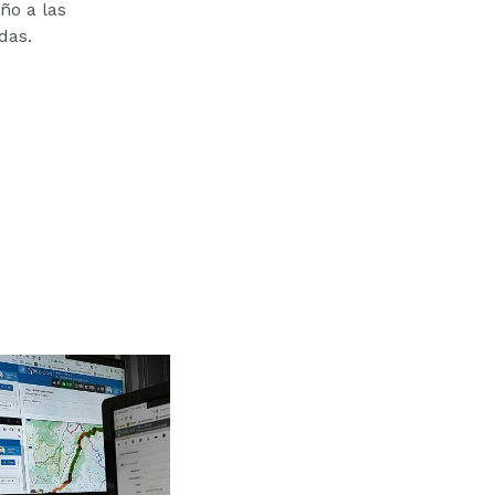
año a las
das.