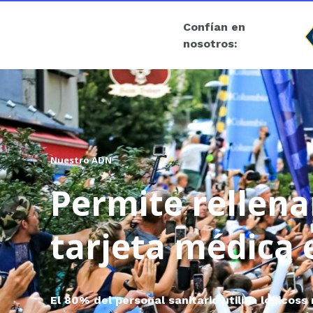
Confían en
nosotros:
Nuestro ADN
Permite rellena
tarjeta médica e
El 80% del personal sanitario utiliza logicoss