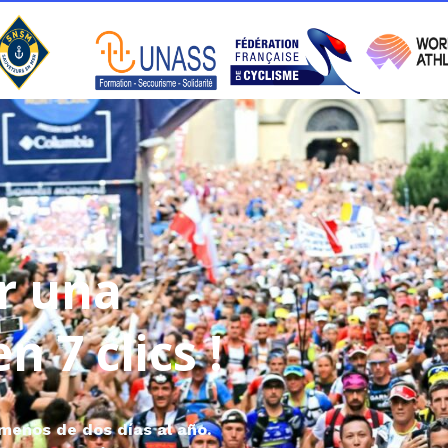
r una
n 7 clics !
 menos de dos días al año.