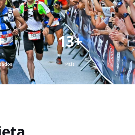
+
13+
isados
País
jeta