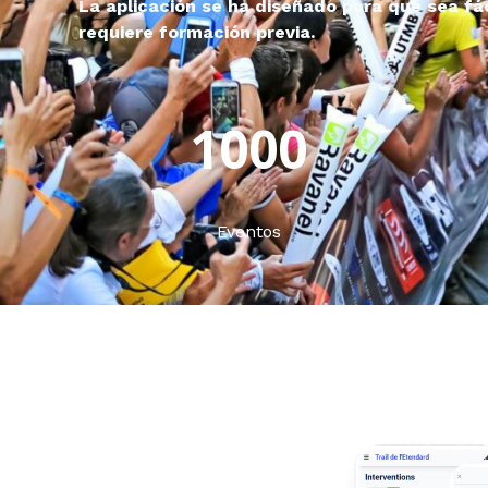
La aplicación se ha diseñado para que sea fác
requiere formación previa.
1000
Eventos