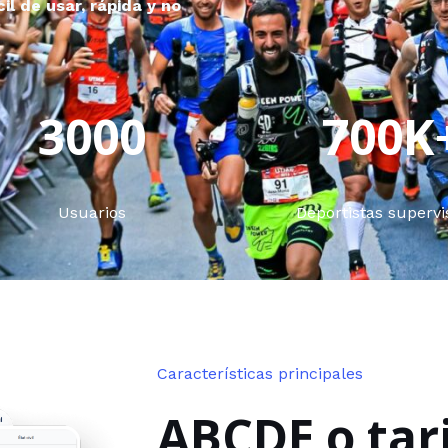
il de usar, rápida y no
3000
700K
Usuarios
Deportistas superv
Características principales
ABCDE o tar