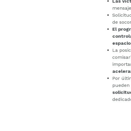
Las víc
mensaje
Solicitu
de soco
El prog
control
espacio
La posic
comisar
importa
acelera
Por últi
puede
solicitu
dedicado
Les 4 versions de logicoss proposent une ficha de revisión pour vos DPS.
Il existe une version peu importe l’envergure de votre DPS.