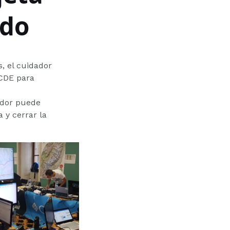
ido
, el cuidador
BCDE para
dador puede
 y cerrar la