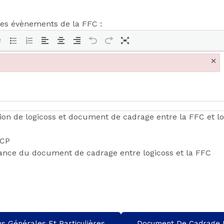
res évènements de la FFC :
×
tion de logicoss et document de cadrage entre la FFC et log
-CP
sance du document de cadrage entre logicoss et la FFC
ns Générales Et Particulières
Document De Cadrage D