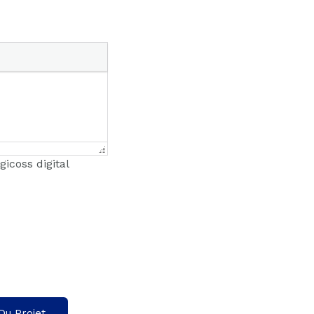
icoss digital
u Projet