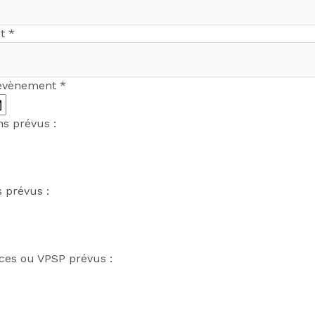
nt
*
'évènement
*
s prévus :
 prévus :
es ou VPSP prévus :