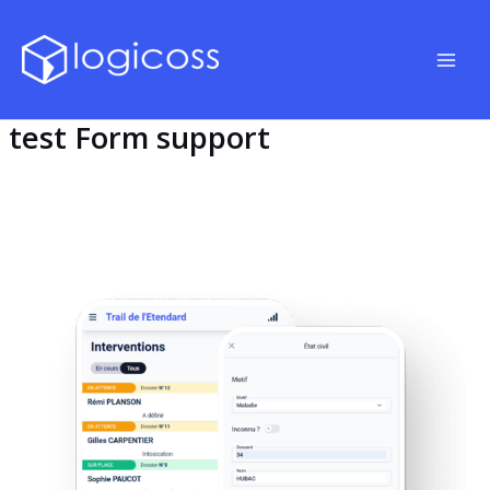
Aller
au
contenu
Main
Men
test Form support